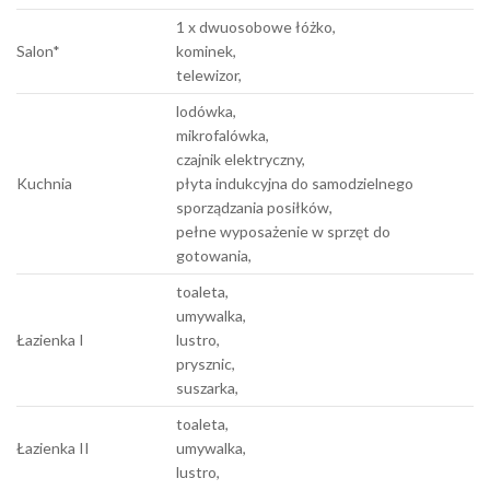
1 x dwuosobowe łóżko,
Salon*
kominek,
telewizor,
lodówka,
mikrofalówka,
czajnik elektryczny,
Kuchnia
płyta indukcyjna do samodzielnego
sporządzania posiłków,
pełne wyposażenie w sprzęt do
gotowania,
toaleta,
umywalka,
Łazienka I
lustro,
prysznic,
suszarka,
toaleta,
Łazienka II
umywalka,
lustro,